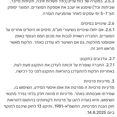
2.5.3. במקרה של כוח עליון (כולל פעולות איבה, תקיפות סייבר,
שביתות וכד') שימנע או יעכב את אספקת המוצרים, המוצר יסופק
תוך 5-7 ימי עסקים לאחר שהמניעה הוסרה.
2.6. שינויים במיסים:
2.6.1. אם יחולו שינויים בשיעורי מע"מ, מיסים או היטלים אחרים על
המוצרים, החברה רשאית לגבות את סכום המס הנוסף באופן
אוטומטי מהלקוח, גם אם השיעור לא עודכן באתר. הלקוח מאשר
מראש חיוב זה.
2.7. עדכונים בתקנון:
2.7.1. החברה שומרת על זכותה לעדכן את התקנון מעת לעת.
באחריות הלקוח להתעדכן בהוראות התקנון לפני כל רכישה.
3. מדיניות פרטיות
מדיניות פרטיות זו מפרטת את אופן איסוף המידע, השימוש בו,
שמירתו ואבטחתו באתר. מדיניות זו מהווה חלק בלתי נפרד מתנאי
השימוש, והיא נועדה להגן על פרטיות לקוחותינו בהתאם להוראות
חוק הגנת הפרטיות, התשמ"א-1981, ותיקון 13 לחוק שיכנס לתוקף
ביום 14.8.2025.