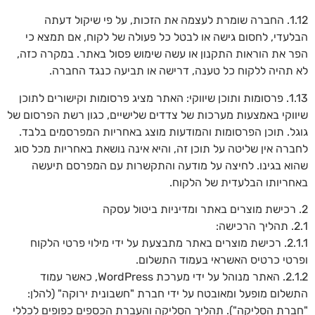
1.12. החברה שומרת לעצמה את הזכות, על פי שיקול דעתה
הבלעדי, לחסום גישה או לבטל כל פעולה של לקוח, אם תמצא כי
הפר את הוראות התקנון או עשה שימוש פסול באתר. במקרה כזה,
לא תהיה ללקוח כל טענה, דרישה או תביעה כנגד החברה.
1.13. פרסומות ותוכן שיווקי: האתר מציג פרסומות וקישורים לתוכן
שיווקי באמצעות מערכות של צדדים שלישיים, כגון רשת הפרסום של
גוגל. תוכן הפרסומות והמודעות מוצג באחריות המפרסמים בלבד.
לחברה אין שליטה על תוכן זה, והיא אינה נושאת באחריות מכל סוג
שהוא בגינו. לחיצה על מודעה והתקשרות עם המפרסם תיעשה
באחריותו הבלעדית של הלקוח.
2. רכישת מוצרים באתר ומדיניות ביטול עסקה
2.1. תהליך הרכישה:
2.1.1. רכישת מוצרים באתר מתבצעת על ידי מילוי פרטי הלקוח
ופרטי כרטיס האשראי בעמוד התשלום.
2.1.2. האתר מנוהל על ידי מערכת WordPress, כאשר עמוד
התשלום מופעל ומאובטח על ידי חברת "חשבונית ירוקה" (להלן:
"חברת הסליקה"). תהליך הסליקה והעברת הכספים כפופים לכללי