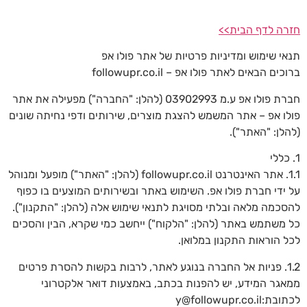
לתוכן
חזרה לדף הבית>>
תנאי שימוש ומדיניות פרטיות של אתר פולו אפ
ברוכים הבאים לאתר פולו אפ – followupr.co.il
חברת פולו אפ ע.מ 03902993 (להלן: "החברה") מפעילה את אתר
פולו אפ – אתר המשמש להצגת מוצרים, שירותים ודפי נחיתה שונים
(להלן: "האתר").
1. כללי
1.1. אתר האינטרנט followupr.co.il (להלן: "האתר") מופעל ומנוהל
על ידי חברת פולו אפ. השימוש באתר ובשירותים המוצעים בו כפוף
להסכמה מלאה ובלתי מסויגת לתנאי שימוש אלה (להלן: "התקנון").
כל משתמש באתר (להלן: "הלקוח") ייחשב כמי שקרא, הבין והסכים
לכל הוראות התקנון במלואן.
1.2. פניות אל החברה בנוגע לאתר, לרבות בקשות להסרת פרטים
ממאגר המידע, יש להפנות בכתב, באמצעות דואר אלקטרוני
לכתובת:y@followupr.co.il