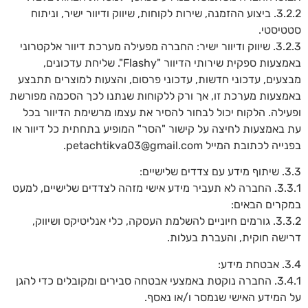
3.2.2. ביצוע ההזמנה, שירות לקוחות, שיווק ודיוור ישיר, וניתוח
סטטיסטי.
3.2.3. שיווק ודיוור ישיר: החברה מפעילה מערכת דיוור אלקטרוני
באמצעות ספקית שירותי הדיוור "Flashy". שליחת עדכונים,
מבצעים, עדכוני חדשות, עדכוני פרסום, והצעות למוצרים תתבצע
באמצעות מערכת זו, אך ורק ללקוחות שנתנו לכך הסכמה מפורשת
ופעילה. הלקוח יכול לבחור להסיר את עצמו מרשימת הדיוור בכל
עת באמצעות לחיצה על קישור "הסר" המופיע בתחתית כל דיוור או
בפנייה לכתובת המייל petachtikva03@gmail.com.
3.3. שיתוף מידע עם צדדים שלישיים:
3.3.1. החברה לא תעביר מידע אישי מזהה לצדדים שלישיים, למעט
במקרים הבאים:
3.3.2. גורמים חיוניים להשלמת העסקה, כלי אנליטיקס ושיווק,
דרישה חוקית, והעברת בעלות.
3.4. אבטחת מידע:
3.4.1. החברה נוקטת באמצעי אבטחה סבירים ומקובלים כדי להגן
על המידע האישי שנמסר ו/או נאסף.