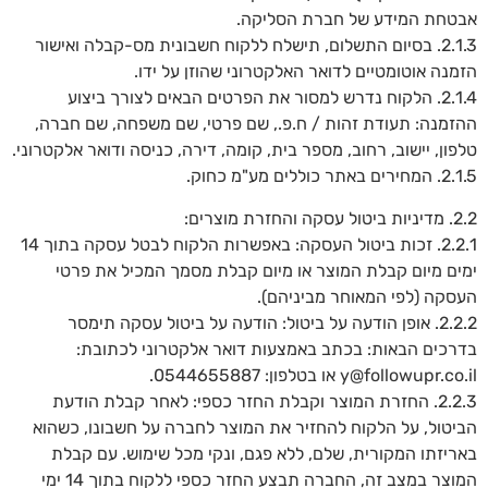
אבטחת המידע של חברת הסליקה.
2.1.3. בסיום התשלום, תישלח ללקוח חשבונית מס-קבלה ואישור
הזמנה אוטומטיים לדואר האלקטרוני שהוזן על ידו.
2.1.4. הלקוח נדרש למסור את הפרטים הבאים לצורך ביצוע
ההזמנה: תעודת זהות / ח.פ., שם פרטי, שם משפחה, שם חברה,
טלפון, יישוב, רחוב, מספר בית, קומה, דירה, כניסה ודואר אלקטרוני.
2.1.5. המחירים באתר כוללים מע"מ כחוק.
2.2. מדיניות ביטול עסקה והחזרת מוצרים:
2.2.1. זכות ביטול העסקה: באפשרות הלקוח לבטל עסקה בתוך 14
ימים מיום קבלת המוצר או מיום קבלת מסמך המכיל את פרטי
העסקה (לפי המאוחר מביניהם).
2.2.2. אופן הודעה על ביטול: הודעה על ביטול עסקה תימסר
בדרכים הבאות: בכתב באמצעות דואר אלקטרוני לכתובת:
y@followupr.co.il או בטלפון: 0544655887.
2.2.3. החזרת המוצר וקבלת החזר כספי: לאחר קבלת הודעת
הביטול, על הלקוח להחזיר את המוצר לחברה על חשבונו, כשהוא
באריזתו המקורית, שלם, ללא פגם, ונקי מכל שימוש. עם קבלת
המוצר במצב זה, החברה תבצע החזר כספי ללקוח בתוך 14 ימי