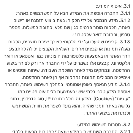
3.1. איסוף המידע:
3.1.1. החברה אוספת את המידע הבא על המשתמשים באתר:
3.1.2. מידע הנמסר על ידי הלקוח: בעת ביצוע הזמנה או רישום
לאתר, הלקוח מוסר פרטים כגון שם מלא, כתובת למשלוח, מספר
טלפון, וכתובת דואר אלקטרוני.
3.1.3. קבצים שהועלו על ידי הלקוח: לצורך יצירת מוצרים, הלקוח
מעלה תמונות או קבצים אחרים. העלאת הקבצים יכולה להתבצע
דרך האתר או באמצעות פלטפורמות חיצוניות כמו וואטסאפ או דואר
אלקטרוני. קבצים אלו נשמרים על ידי החברה אך ורק לצורך ביצוע
ההדפסה, ונמחקים מיד לאחר השלמת העבודה. שיחות ווטסאפ או
אימיילים המכילים תמונות נמחקות אף הן לאחר ההדפסה.
3.1.4. מידע הנאסף באופן אוטומטי: במהלך השימוש באתר, החברה
אוספת מידע טכני בלתי אישי באמצעות כלים אוטומטיים כמו
"עוגיות" (Cookies). מידע זה כולל כתובת IP, סוג הדפדפן, נתוני
גלישה באתר וזמני שהייה, והוא נועד לשפר את חווית המשתמש
ולנתח את ביצועי האתר.
3.2. מטרות השימוש במידע:
3.2.1. החברה משתמשת במידע שנאסף למטרות הבאות בלבד: